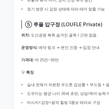
유흥과 휴식 사이, 정서 안정 목적 공간
정기 방문 시 감정 상태에 따라 테마 맞춤 가능
⑤ 루플 압구정 (LOUFLE Private)
위치:
도산공원 북측 숨겨진 골목 / 간판 없음
운영방식:
예약 링크 → 본인 인증 → 입장 안내
가격대:
약 25만~30만
💡
특징
실내 전체가 차분한 우드톤 감성룸 + 무드등 + 
도우미는 평균 나이 30세 초반, 상담/케어 능력 
마사지+감정+음악 힐링 3콤보 테라피 구성