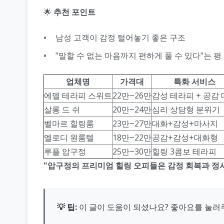
🌟
추천 포인트
남성 고객이 감정 털어놓기 좋은 구조
"말할 수 없는 마음까지 편하게 풀 수 있다"는 평
업체명
가격대
특화 서비스
에델 테라피 스위트
22만~26만
감성 테라피 + 공감
살롱 드 쉬
20만~24만
심리 상담형 분위기
벨마르 힐링룸
23만~27만
대화+감성+마사지
엘로디 원룸텔
18만~22만
공감+감성+대화형
루플 압구정
25만~30만
힐링 3콤보 테라피
"압구정의 프리미엄 힐링 오피들은 감정 회복과 정
💡 팁:
이 글이 도움이 되셨나요? 좋아요를 눌러