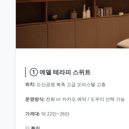
① 에델 테라피 스위트
위치:
도산공원 북측 고급 오피스텔 고층
운영방식:
전화 or 카카오 예약 / 도우미 선택 가능
가격대:
약 22만~26만
💡
특징