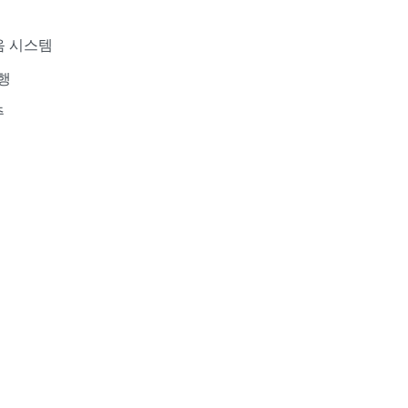
음 시스템
진행
주