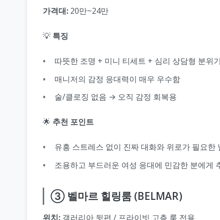
가격대:
20만~24만
💡
특징
따뜻한 조명 + 미니 티세트 + 심리 상담형 분위
매니저의 감정 응대력이 매우 우수함
술/클로징 없음 → 오직 감정 회복용
🌟
추천 포인트
유흥 스트레스 없이 진짜 대화와 위로가 필요한 
조용하고 부드러운 여성 응대에 민감한 분에게 
③ 벨마르 힐링룸 (BELMAR)
위치:
갤러리아 뒷편 / 프라이빗 고층 룸 전용