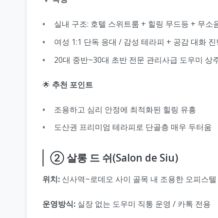
실내 구조: 호텔 스위트룸 + 힐링 무드등 + 무소
여성 1:1 단독 응대 / 감성 테라피 + 공감 대화 
20대 중반~30대 초반 전문 관리사급 도우미 상
🌟
추천 포인트
조용하고 심리 안정에 최적화된 힐링 유흥
도산권 프리미엄 테라피로 단골층 매우 두터움
② 살롱 드 쉬(Salon de Siu)
위치:
신사역~로데오 사이 골목 내 조용한 오피스텔
운영방식:
실장 없는 도우미 직통 운영 / 카톡 전용