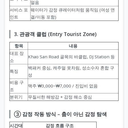
얼음
서비스 포
웨이터가 감정 큐레이터처럼 움직임 (여성 연
인트
결/이동 포함)
3. 관광객 클럽 (Entry Tourist Zone)
항목
내용
대표 장
Khao San Road 골목의 바클럽, DJ Station 등
소
백패커 중심, 캐주얼 옷차림, 성소수자 혼합 구
특징
성
비용 구
맥주 ₩3,000~₩7,000 / 진입비 없음
조
분위기
무질서한 해방감 + 감정 해소 중심
③ 감정 작동 방식 – 춤이 아닌 감정 탐색
시간대
감정 흐름 구조