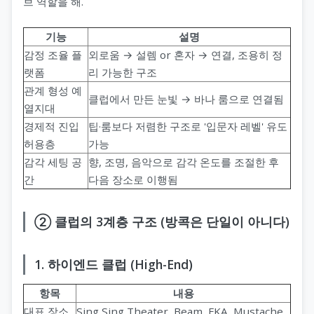
브 역할을 해.
기능
설명
감정 조율 플
외로움 → 설렘 or 혼자 → 연결, 조용히 정
랫폼
리 가능한 구조
관계 형성 예
클럽에서 만든 눈빛 → 바나 룸으로 연결됨
열지대
경제적 진입
팁·룸보다 저렴한 구조로 '입문자 레벨' 유도
허용층
가능
감각 세팅 공
향, 조명, 음악으로 감각 온도를 조절한 후
간
다음 장소로 이행됨
② 클럽의 3계층 구조 (방콕은 단일이 아니다)
1. 하이엔드 클럽 (High-End)
항목
내용
대표 장소
Sing Sing Theater, Beam, FKA, Mustache