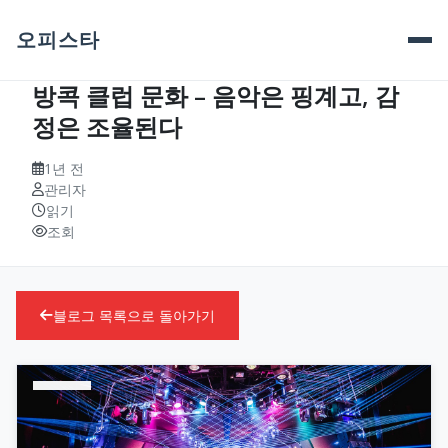
오피스타
방콕 클럽 문화 – 음악은 핑계고, 감
정은 조율된다
1년 전
관리자
읽기
조회
블로그 목록으로 돌아가기