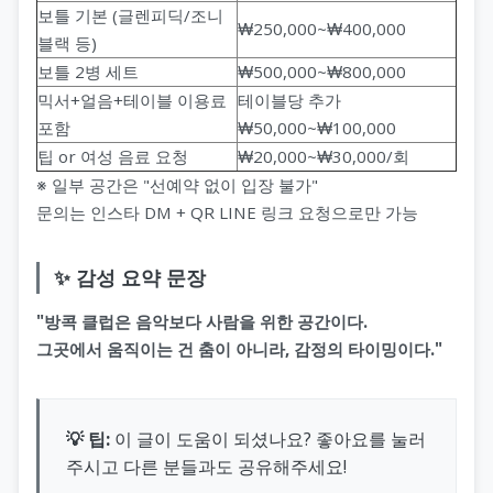
보틀 기본 (글렌피딕/조니
₩250,000~₩400,000
블랙 등)
보틀 2병 세트
₩500,000~₩800,000
믹서+얼음+테이블 이용료
테이블당 추가
포함
₩50,000~₩100,000
팁 or 여성 음료 요청
₩20,000~₩30,000/회
※ 일부 공간은 "선예약 없이 입장 불가"
문의는 인스타 DM + QR LINE 링크 요청으로만 가능
✨ 감성 요약 문장
"방콕 클럽은 음악보다 사람을 위한 공간이다.
그곳에서 움직이는 건 춤이 아니라, 감정의 타이밍이다."
💡 팁:
이 글이 도움이 되셨나요? 좋아요를 눌러
주시고 다른 분들과도 공유해주세요!