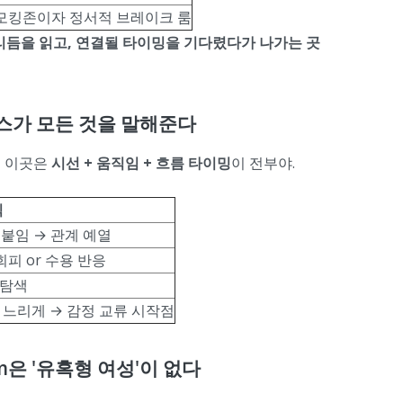
 스모킹존이자 정서적 브레이크 룸
 리듬을 읽고, 연결될 타이밍을 기다렸다가 나가는 곳
이스가 모든 것을 말해준다
신 이곳은
시선 + 움직임 + 흐름 타이밍
이 전부야.
식
붙임 → 관계 예열
피 or 수용 반응
 탐색
듬을 느리게 → 감정 교류 시작점
m은 '유혹형 여성'이 없다