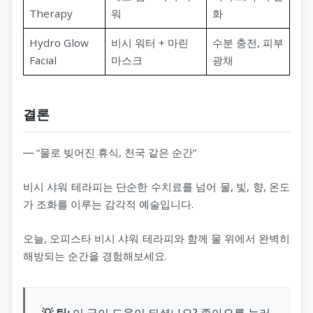
Therapy
워
화
Hydro Glow
비시 워터 + 마린
수분 충전, 피부
Facial
마스크
광채
결론
― “물로 빚어진 휴식, 천국 같은 순간”
비시 샤워 테라피는 단순한 수치료를 넘어 물, 빛, 향, 온도
가 조화를 이루는 감각적 예술입니다.
오늘, 오피스타 비시 샤워 테라피와 함께 물 위에서 완벽히
해방되는 순간을 경험해보세요.
💡 팁:
이 글이 도움이 되셨나요? 좋아요를 눌러