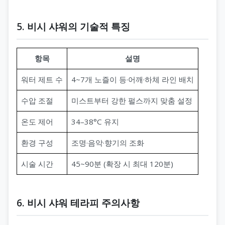
5. 비시 샤워의 기술적 특징
항목
설명
워터 제트 수
4~7개 노즐이 등·어깨·하체 라인 배치
수압 조절
미스트부터 강한 펄스까지 맞춤 설정
온도 제어
34–38°C 유지
환경 구성
조명·음악·향기의 조화
시술 시간
45~90분 (확장 시 최대 120분)
6. 비시 샤워 테라피 주의사항