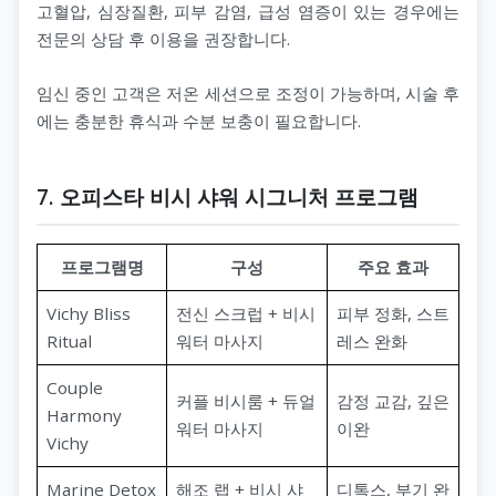
고혈압, 심장질환, 피부 감염, 급성 염증이 있는 경우에는
전문의 상담 후 이용을 권장합니다.
임신 중인 고객은 저온 세션으로 조정이 가능하며, 시술 후
에는 충분한 휴식과 수분 보충이 필요합니다.
7. 오피스타 비시 샤워 시그니처 프로그램
프로그램명
구성
주요 효과
Vichy Bliss
전신 스크럽 + 비시
피부 정화, 스트
Ritual
워터 마사지
레스 완화
Couple
커플 비시룸 + 듀얼
감정 교감, 깊은
Harmony
워터 마사지
이완
Vichy
Marine Detox
해조 랩 + 비시 샤
디톡스, 부기 완