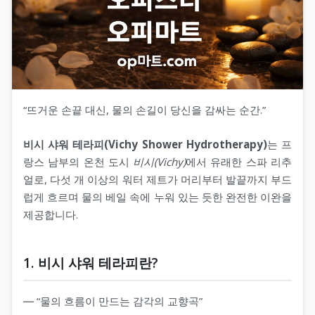
“뜨거운 손끝 대신, 물의 손길이 당신을 감싸는 순간.”
비시 샤워 테라피(Vichy Shower Hydrotherapy)
는 프
랑스 남부의 온천 도시
비시(Vichy)
에서 유래한 스파 리추
얼로, 다섯 개 이상의 워터 제트가 머리부터 발끝까지 부드
럽게 흐르며 물의 베일 속에 누워 있는 듯한 완전한 이완을
제공합니다.
1. 비시 샤워 테라피란?
― “물의 흐름이 만드는 감각의 교향곡”