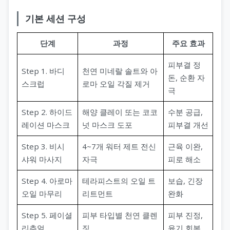
기본 세션 구성
단계
과정
주요 효과
피부결 정
Step 1. 바디
천연 미네랄 솔트와 아
돈, 순환 자
스크럽
로마 오일 각질 제거
극
Step 2. 하이드
해양 클레이 또는 코코
수분 공급,
레이션 마스크
넛 마스크 도포
피부결 개선
Step 3. 비시
4~7개 워터 제트 전신
근육 이완,
샤워 마사지
자극
피로 해소
Step 4. 아로마
테라피스트의 오일 트
보습, 긴장
오일 마무리
리트먼트
완화
Step 5. 페이셜
피부 타입별 천연 클렌
피부 진정,
리추얼
징
윤기 회복