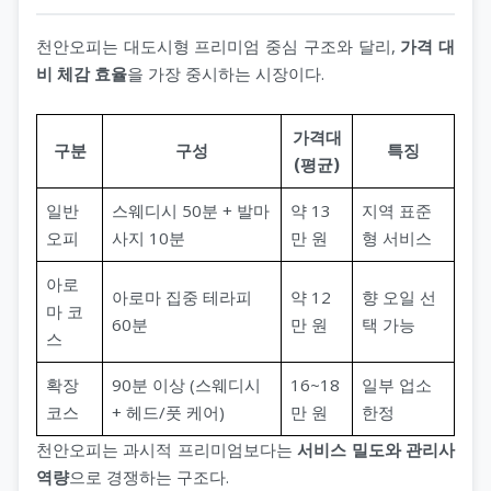
천안오피는 대도시형 프리미엄 중심 구조와 달리,
가격 대
비 체감 효율
을 가장 중시하는 시장이다.
가격대
구분
구성
특징
(평균)
일반
스웨디시 50분 + 발마
약 13
지역 표준
오피
사지 10분
만 원
형 서비스
아로
아로마 집중 테라피
약 12
향 오일 선
마 코
60분
만 원
택 가능
스
확장
90분 이상 (스웨디시
16~18
일부 업소
코스
+ 헤드/풋 케어)
만 원
한정
천안오피는 과시적 프리미엄보다는
서비스 밀도와 관리사
역량
으로 경쟁하는 구조다.