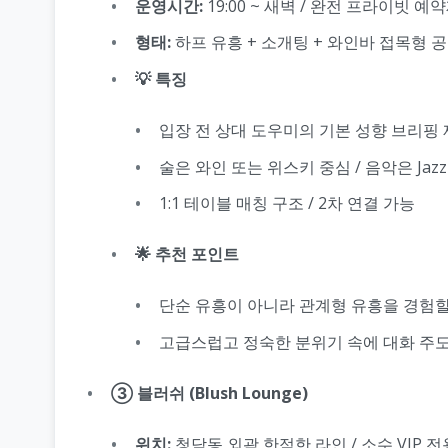
운영시간:
19:00 ~ 새벽 / 완전 프라이빗 예
형태:
하프 유흥 + 소개팅 + 와인바 접목형 
💡 특징
입장 전 상대 도우미의 기본 성향 브리핑
술은 와인 또는 위스키 중심 / 음악은 Jazz o
1:1 테이블 매칭 구조 / 2차 연결 가능
🌟 추천 포인트
단순 유흥이 아니라 관계형 유흥을 경험할
고급스럽고 정숙한 분위기 속에 대화 주도
③ 블러쉬 (Blush Lounge)
위치:
청담동 외곽 한적한 라인 / 소수 VIP 전