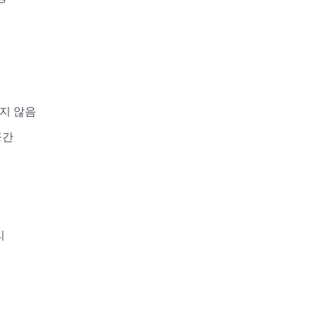
지 않음
공간
리