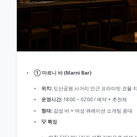
① 마르니 바 (Marni Bar)
위치:
도산공원 사거리 인근 프라이빗 건물 
운영시간:
18:00 ~ 02:00 / 예약 + 추천제
형태:
감성 바 + 여성 큐레이션 소개팅 응대
💡 특징