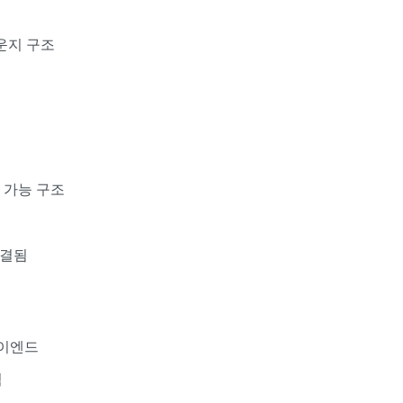
운지 구조
잉 가능 구조
연결됨
하이엔드
적