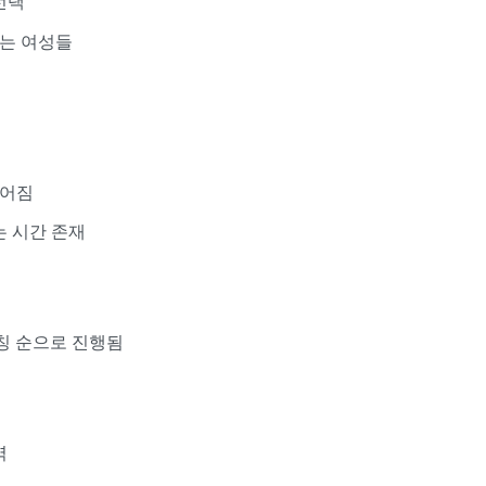
선택
는 여성들
이어짐
는 시간 존재
매칭 순으로 진행됨
역