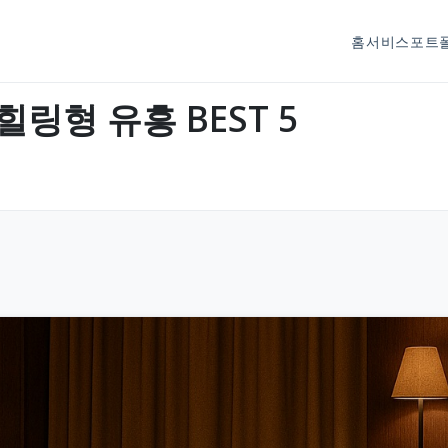
홈
서비스
포트
힐링형 유흥 BEST 5