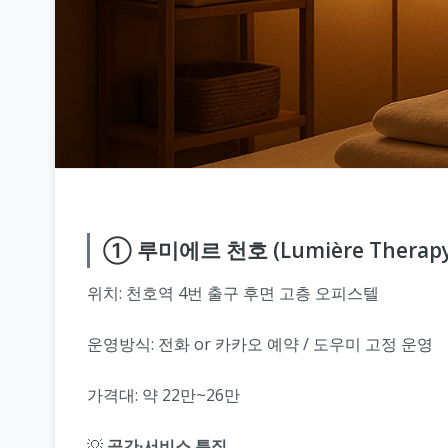
① 루미에르 천호 (Lumière Therapy
위치: 천호역 4번 출구 후면 고층 오피스텔
운영방식: 전화 or 카카오 예약 / 도우미 고정 운영
가격대: 약 22만~26만
💡
공간·서비스 특징