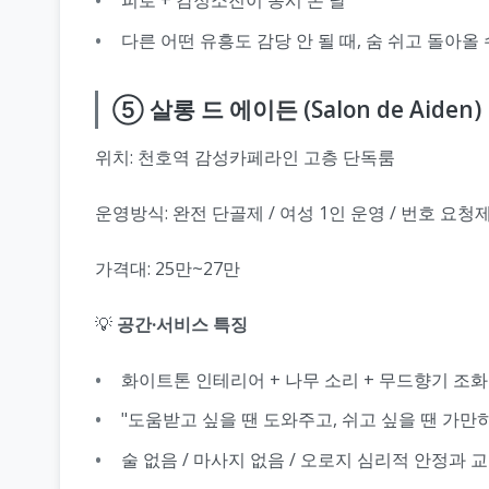
피로 + 감정소진이 동시 온 날
다른 어떤 유흥도 감당 안 될 때, 숨 쉬고 돌아올
⑤ 살롱 드 에이든 (Salon de Aiden)
위치: 천호역 감성카페라인 고층 단독룸
운영방식: 완전 단골제 / 여성 1인 운영 / 번호 요청
가격대: 25만~27만
💡
공간·서비스 특징
화이트톤 인테리어 + 나무 소리 + 무드향기 조화
"도움받고 싶을 땐 도와주고, 쉬고 싶을 땐 가만히
술 없음 / 마사지 없음 / 오로지 심리적 안정과 