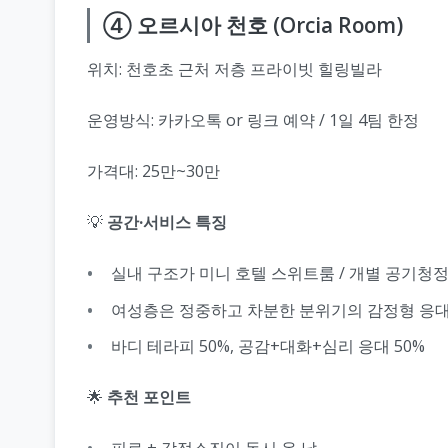
④ 오르시아 천호 (Orcia Room)
위치: 천호초 근처 저층 프라이빗 힐링빌라
운영방식: 카카오톡 or 링크 예약 / 1일 4팀 한정
가격대: 25만~30만
💡
공간·서비스 특징
실내 구조가 미니 호텔 스위트룸 / 개별 공기청
여성층은 정중하고 차분한 분위기의 감정형 응
바디 테라피 50%, 공감+대화+심리 응대 50%
🌟
추천 포인트