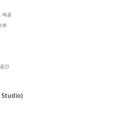
트 제공
위주
 공간
tudio)