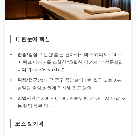
1) 한눈에 핵심
업종/강점:
‘1인샵 숲’은 건마·아로마·스웨디시·로미로
미·림프 테라피를 조합한 “호텔식 감성케어” 전문샵입
니다. ([turn0search1])
위치/접근성:
대구 중구 중앙로역 1번 출구 도보 3분,
남일동 중심 상권에 위치해 접근 용이.
영업시간:
12:00 ~ 01:00, 연중무휴. 폰 OFF 시 마감 또
는 랜덤 휴무 안내.
코스 & 가격