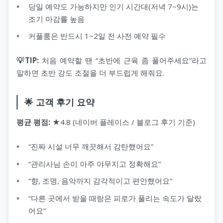
당일 예약도 가능하지만 인기 시간대(저녁 7~9시)는
조기 마감률 높음
커플룸은 반드시 1~2일 전 사전 예약 필수
💡TIP:
처음 예약할 땐 “초반에 근육 좀 풀어주세요”라고
말하면 초반 강도 조절을 더 부드럽게 해줘요.
🌟 고객 후기 요약
평균 평점:
★4.8 (네이버 플레이스 / 블로그 후기 기준)
“진짜 시설 너무 깨끗해서 감탄했어요”
“관리사님 손이 아주 야무지고 정확해요”
“향, 조명, 음악까지 감각적이고 편안했어요”
“다른 곳에서 받을 때랑은 피로가 풀리는 속도가 달랐
어요”