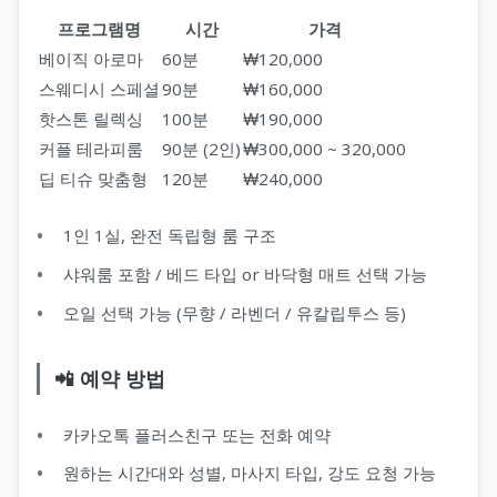
프로그램명
시간
가격
베이직 아로마
60분
₩120,000
스웨디시 스페셜
90분
₩160,000
핫스톤 릴렉싱
100분
₩190,000
커플 테라피룸
90분 (2인)
₩300,000 ~ 320,000
딥 티슈 맞춤형
120분
₩240,000
1인 1실, 완전 독립형 룸 구조
샤워룸 포함 / 베드 타입 or 바닥형 매트 선택 가능
오일 선택 가능 (무향 / 라벤더 / 유칼립투스 등)
📲 예약 방법
카카오톡 플러스친구 또는 전화 예약
원하는 시간대와 성별, 마사지 타입, 강도 요청 가능