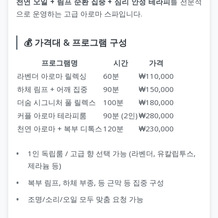
천연 오일 + 림프 순환 집중 + 심리 안정 테라피
를 전문적
으로 운영하는 고급 아로마 스파입니다.
💰 가격대 & 프로그램 구성
프로그램명
시간
가격
라벤더 아로마 릴렉싱
60분
₩110,000
하체 림프 + 어깨 집중
90분
₩150,000
더숨 시그니처 풀 릴렉스
100분
₩180,000
커플 아로마 테라피룸
90분 (2인)
₩280,000
천연 아로마 + 복부 디톡스
120분
₩230,000
1인 독립룸 / 고급 향 선택 가능 (라벤더, 유칼립투스,
제라늄 등)
복부 림프, 하체 부종, 등 근막 등 집중 구성
조명/소리/오일 모두 맞춤 요청 가능