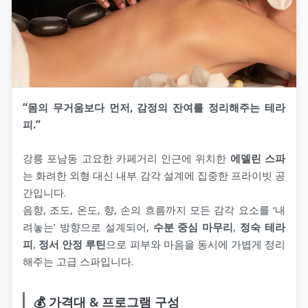
“몸의 무거움보다 먼저, 감정의 잔여를 정리해주는 테라
피.”
강릉 포남동 고요한 카페거리 인근에 위치한
에델린 스파
는 화려한 외형 대신 내부 감각 설계에 집중한 프라이빗 공
간입니다.
음향, 조도, 온도, 향, 손의 흐름까지 모든 감각 요소를 ‘내
려놓는’ 방향으로 설계되어,
수분 중심 마무리
,
정숙 테라
피
,
정서 안정 루틴
으로 피부와 마음을 동시에 가볍게 정리
해주는 고급 스파입니다.
💰 가격대 & 프로그램 구성