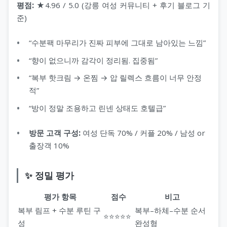
평점:
★4.96 / 5.0 (강릉 여성 커뮤니티 + 후기 블로그 기
준)
“수분팩 마무리가 진짜 피부에 그대로 남아있는 느낌”
“향이 없으니까 감각이 정리됨. 집중됨”
“복부 핫크림 → 온찜 → 압 릴렉스 흐름이 너무 안정
적”
“방이 정말 조용하고 린넨 상태도 호텔급”
방문 고객 구성:
여성 단독 70% / 커플 20% / 남성 or
출장객 10%
✨ 정밀 평가
평가 항목
점수
비고
복부 림프 + 수분 루틴 구
복부–하체–수분 순서
⭐⭐⭐⭐⭐
성
완성형