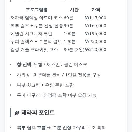
프로그램명
시간
가격
저자극 릴렉싱 아로마 코스
60분
₩115,000
복부 림프 + 수분 진정 집중
90분
₩165,000
에델린 시그니처 루틴
100분
₩195,000
두피 릴렉스 + 수분팩 콤보
120분
₩250,000
감성 커플 프라이빗 코스
90분 (2인)
₩310,000
향 선택:
무향 / 재스민 / 클린 머스크
샤워실 · 파우더룸 완비 / 1인실 전용룸 구성
복부 핫크림 + 온찜 루틴 포함
두피 마무리 · 진정팩 포함 여부 요청 가능
🌿 테라피 포인트
복부 림프 흐름 → 수분 진정 마무리
구조 특화