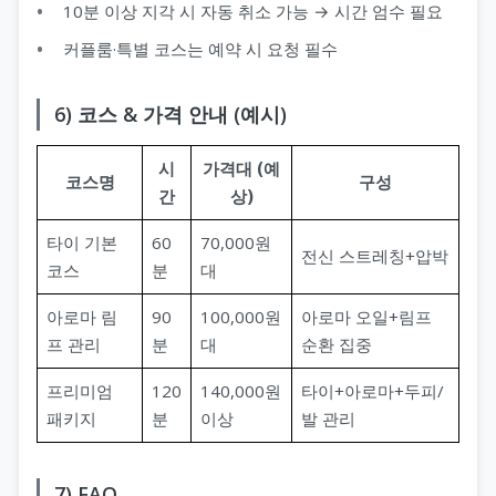
10분 이상 지각 시 자동 취소 가능 → 시간 엄수 필요
커플룸·특별 코스는 예약 시 요청 필수
6) 코스 & 가격 안내 (예시)
시
가격대 (예
코스명
구성
간
상)
타이 기본
60
70,000원
전신 스트레칭+압박
코스
분
대
아로마 림
90
100,000원
아로마 오일+림프
프 관리
분
대
순환 집중
프리미엄
120
140,000원
타이+아로마+두피/
패키지
분
이상
발 관리
7) FAQ