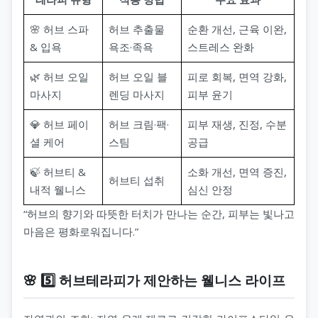
🌸 허브 스파
허브 추출물
순환 개선, 근육 이완,
& 입욕
욕조·족욕
스트레스 완화
🌿 허브 오일
허브 오일 블
피로 회복, 면역 강화,
마사지
렌딩 마사지
피부 윤기
💎 허브 페이
허브 크림·팩·
피부 재생, 진정, 수분
셜 케어
스팀
공급
🍃 허브티 &
소화 개선, 면역 증진,
허브티 섭취
내적 웰니스
심신 안정
“허브의 향기와 따뜻한 터치가 만나는 순간, 피부는 빛나고
마음은 평화로워집니다.”
🌸 5️⃣ 허브테라피가 제안하는 웰니스 라이프