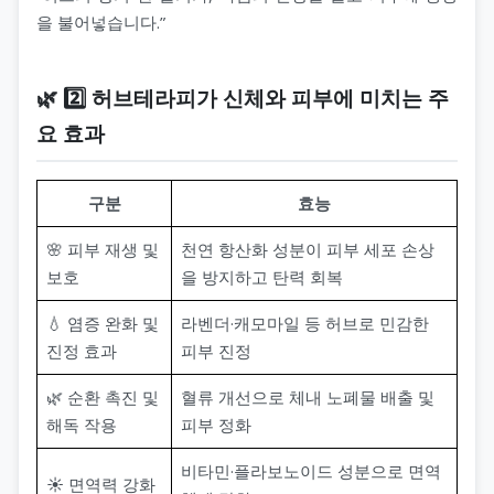
을 불어넣습니다.”
🌿 2️⃣ 허브테라피가 신체와 피부에 미치는 주
요 효과
구분
효능
🌸 피부 재생 및
천연 항산화 성분이 피부 세포 손상
보호
을 방지하고 탄력 회복
💧 염증 완화 및
라벤더·캐모마일 등 허브로 민감한
진정 효과
피부 진정
🌿 순환 촉진 및
혈류 개선으로 체내 노폐물 배출 및
해독 작용
피부 정화
비타민·플라보노이드 성분으로 면역
☀️ 면역력 강화