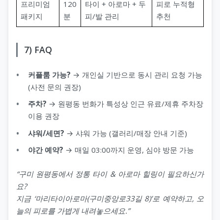
프리미엄
120
타이 + 아로마 + 두
피로 누적형
패키지
분
피/발 관리
추천
7) FAQ
커플룸 가능?
→ 개인실 기반으로 동시 관리 요청 가능
(사전 문의 권장)
주차?
→ 원평동 번화가 특성상 인근 유료/제휴 주차장
이용 권장
샤워/세면?
→ 샤워 가능 (갤러리/매장 안내 기준)
야간 예약?
→ 매일 03:00까지 운영, 심야 방문 가능
“구미 원평동에서 정통 타이 & 아로마 힐링이 필요하신가
요?
지금 ‘마리타이아로마(구미중앙로33길 8)’로 예약하고, 오
늘의 피로를 가볍게 내려놓으세요.”