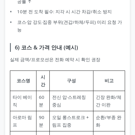
공률 ↑
10분 전 도착 필수: 지각 시 시간 차감/취소 방지
코스·압 강도·집중 부위(견갑/하체/두피) 미리 요청 가
능
6) 코스 & 가격 안내 (예시)
실제 금액/프로모션은 전화 예약 시 확인 권장
시
코스명
구성
비고
간
타이 베이
60
전신 압·스트레칭
긴장 완화/체
직
분
중심
간 이완
아로마 림
90
오일 롱스트로크 +
순환/부종 완
프
분
림프 집중
화