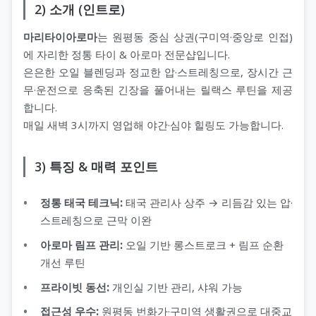
2) 소개 (인트로)
마리타이아로마
는 원평동 중심 상권(구미역·중앙로 인접)
에 자리한 정통 타이 & 아로마 전문샵입니다.
은은한 오일 블렌딩과 정교한 압·스트레칭으로, 장시간 근
무·운전으로 응축된 긴장을 풀어내는 릴랙스 루틴을 제공
합니다.
매일 새벽 3시까지 영업해 야간·심야 힐링도 가능합니다.
3) 특징 & 매력 포인트
정통 태국 테크닉:
태국 관리사 상주 → 리듬감 있는 압·
스트레칭으로 근막 이완
아로마 림프 관리:
오일 기반 롱스트로크 + 림프 순환
개선 루틴
프라이빗 동선:
개인실 기반 관리, 샤워 가능
접근성 우수:
원평동 번화가·구미역 생활권으로 대중교