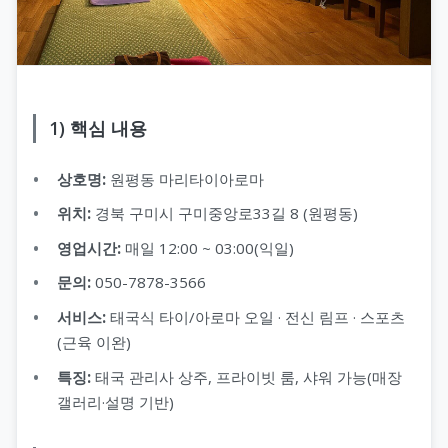
1) 핵심 내용
상호명:
원평동 마리타이아로마
위치:
경북 구미시 구미중앙로33길 8 (원평동)
영업시간:
매일 12:00 ~ 03:00(익일)
문의:
050-7878-3566
서비스:
태국식 타이/아로마 오일 · 전신 림프 · 스포츠
(근육 이완)
특징:
태국 관리사 상주, 프라이빗 룸, 샤워 가능(매장
갤러리·설명 기반)