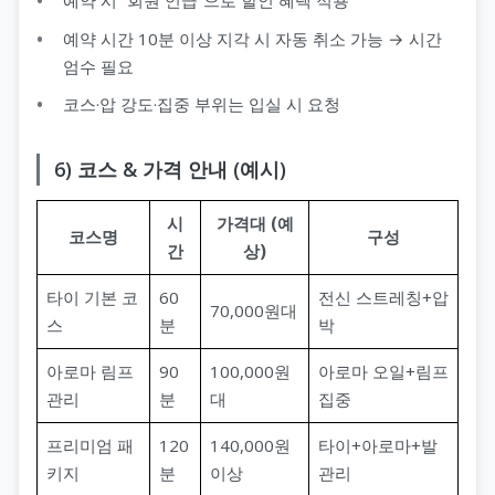
예약 시간 10분 이상 지각 시 자동 취소 가능 → 시간
엄수 필요
코스·압 강도·집중 부위는 입실 시 요청
6) 코스 & 가격 안내 (예시)
시
가격대 (예
코스명
구성
간
상)
타이 기본 코
60
전신 스트레칭+압
70,000원대
스
분
박
아로마 림프
90
100,000원
아로마 오일+림프
관리
분
대
집중
프리미엄 패
120
140,000원
타이+아로마+발
키지
분
이상
관리