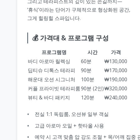
그리고 테라피스트의 깊이 있는 손길까지—
‘휴식’이라는 단어가 구체적으로 형상화된 공간,
그게 힐링힐 스파입니다.
💰 가격대 & 프로그램 구성
프로그램명
시간
가격
바디 아로마 릴렉싱
60분
₩130,000
딥티슈 디톡스 테라피
90분
₩170,000
해운대 오션 시그니처
100분
₩190,000
커플 프라이빗 테라피룸
90분 (2인)
₩320,000
뷰티 & 바디 패키지
120분
₩240,000
전실 1:1 독립룸, 오션뷰 일부 객실
고급 아로마 오일 + 핫타올 사용
예약 시 고객 맞춤 압 강도 조절 + 목/어깨 집중