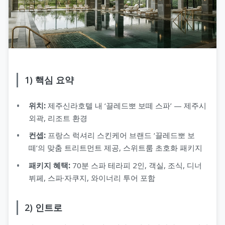
1) 핵심 요약
위치:
제주신라호텔 내 ‘끌레드뽀 보떼 스파’ — 제주시
외곽, 리조트 환경
컨셉:
프랑스 럭셔리 스킨케어 브랜드 ‘끌레드뽀 보
떼’의 맞춤 트리트먼트 제공, 스위트룸 초호화 패키지
패키지 혜택:
70분 스파 테라피 2인, 객실, 조식, 디너
뷔페, 스파·자쿠지, 와이너리 투어 포함
2) 인트로