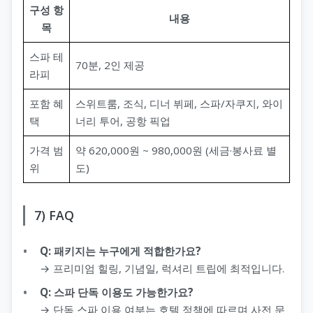
구성 항
내용
목
스파 테
70분, 2인 제공
라피
포함 혜
스위트룸, 조식, 디너 뷔페, 스파/자쿠지, 와이
택
너리 투어, 공항 픽업
가격 범
약 620,000원 ~ 980,000원 (세금·봉사료 별
위
도)
7) FAQ
Q: 패키지는 누구에게 적합한가요?
→ 프리미엄 힐링, 기념일, 럭셔리 트립에 최적입니다.
Q: 스파 단독 이용도 가능한가요?
→ 단독 스파 이용 여부는 호텔 정책에 따르며 사전 문