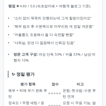
평점
★4.93 / 5.0 (속초맘카페 + 여행객 블로그 기준)
“소리 없이 묵묵히 진행되는데 그게 힐링이었어요”
“복부 림프 후 수분팩으로 마무리된 게 정말 개운함”
“커플룸도 조용해서 둘 다 숙면할 뻔함”
“샤워실, 린넨 다 깔끔해서 신뢰감 있음”
방문 고객 구성:
여성 단독 55% / 커플 35% / 남성·여
행자 10%
✨ 정밀 평가
평가 항목
점수
비고
복부 + 하체 부기 완화 루
온찜–핫크림–수분 루
⭐⭐⭐⭐⭐
틴
틴 연계
정숙도 / 무향 세팅 / 응
요청 시 무음 가능, 말
⭐⭐⭐⭐⭐