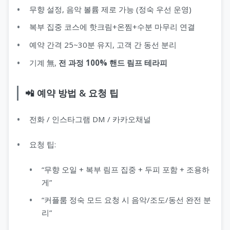
무향 설정, 음악 볼륨 제로 가능 (정숙 우선 운영)
복부 집중 코스에 핫크림+온찜+수분 마무리 연결
예약 간격 25~30분 유지, 고객 간 동선 분리
기계 無,
전 과정 100% 핸드 림프 테라피
📲 예약 방법 & 요청 팁
전화 / 인스타그램 DM / 카카오채널
요청 팁:
“무향 오일 + 복부 림프 집중 + 두피 포함 + 조용하
게”
“커플룸 정숙 모드 요청 시 음악/조도/동선 완전 분
리”