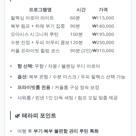
프로그램명
시간
가격
릴렉싱 아로마 라이트
60분
₩115,000
복부 림프 + 하체 부기 집중
90분
₩160,000
오아시스 시그니처 루틴
100분
₩195,000
수분 진정 + 두피 마무리 콤보
120분
₩250,000
커플 프라이빗 힐링 코스
90분 (2인)
₩310,000
향 선택:
무향 / 자몽 / 블렌딩 우디 아로마
옵션:
복부 온찜 / 수분 마스크 / 두피 릴렉스 선택 가능
프라이빗룸 전용
/ 커플룸 구성 정숙 보장
샤워룸 / 린넨 1인 단독 세팅 / 림프 오일 맞춤 제공
🌿 테라피 포인트
여행 후
부기·복부 불편함 관리 루틴 특화