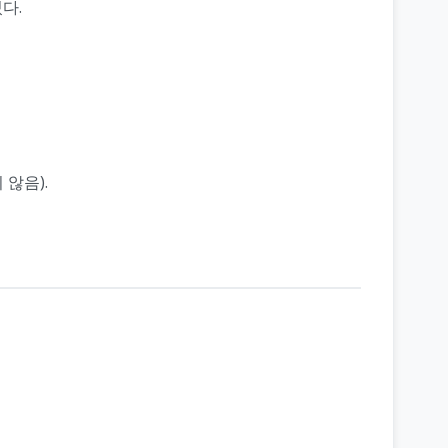
다.
않음).