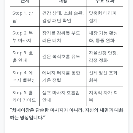
단계
내용
주요 효과
Step 1. 상
건강 상태, 소화 습관,
맞춤형 테라피
담
감정 패턴 확인
설계
Step 2. 복
장기를 감싸듯 부드
내장 기능 활성
부 마사지
러운 터치
화, 통증 완화
Step 3. 호
자율신경 안정,
깊은 복식호흡 유도
흡 안내
감정 정화
Step 4. 에
에너지 터치를 통한
신체·정신 조화
너지 밸런싱
기운 정렬
회복
Step 5. 홈
셀프 마사지·호흡법
지속적 자가 회
케어 가이드
안내
복
“치네이창은 단순한 마사지가 아니라, 자신의 내면과 대화
하는 명상입니다.”