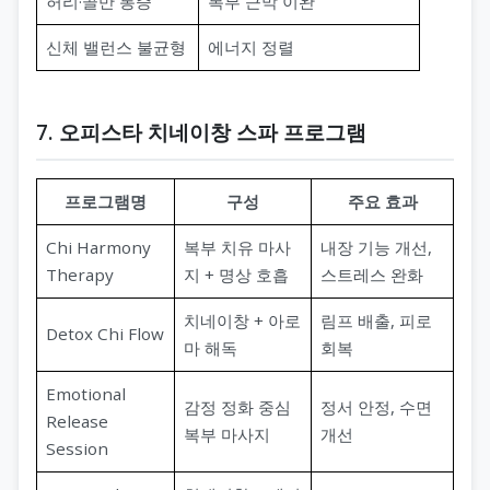
허리·골반 통증
복부 근막 이완
신체 밸런스 불균형
에너지 정렬
7. 오피스타 치네이창 스파 프로그램
프로그램명
구성
주요 효과
Chi Harmony
복부 치유 마사
내장 기능 개선,
Therapy
지 + 명상 호흡
스트레스 완화
치네이창 + 아로
림프 배출, 피로
Detox Chi Flow
마 해독
회복
Emotional
감정 정화 중심
정서 안정, 수면
Release
복부 마사지
개선
Session