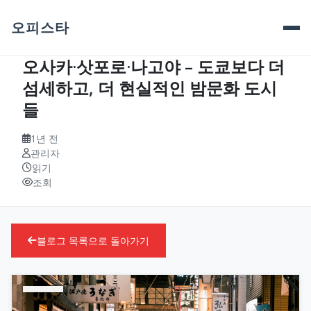
오피스타
오사카·삿포로·나고야 – 도쿄보다 더
섬세하고, 더 현실적인 밤문화 도시
들
1년 전
관리자
읽기
조회
블로그 목록으로 돌아가기