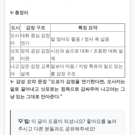
✨ 총정리
도시
감정 구조
특징 요약
오사
대화 중심 감정
말 많아도 좋음 / 정서 폭 넓음
카
연기
삿포
정적 공감 감정
시선과 숨으로 대화 / 조용한 대화 설
로
이완
계
나고
깊은 감정 교류
말보다 마음 / 지방 특유의 밀도 있는
야
설계
룸 감정 구조
✨ 감성 요약 문장 "도쿄가 감정을 연기한다면, 오사카는
말로 끌어내고 삿포로는 침묵으로 감싸주며 나고야는 그
냥 있는 그대로 안아준다."
💡 팁:
이 글이 도움이 되셨나요? 좋아요를 눌러
주시고 다른 분들과도 공유해주세요!