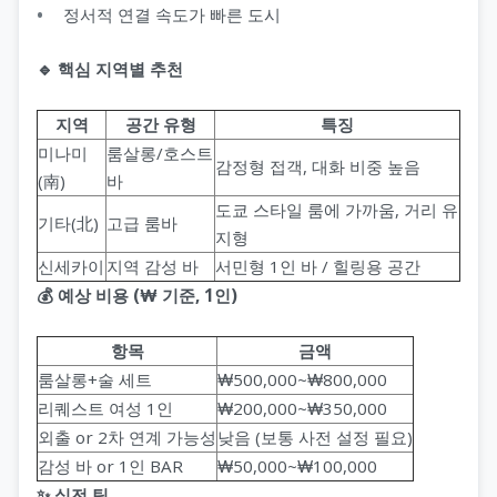
정서적 연결 속도가 빠른 도시
🔹 핵심 지역별 추천
지역
공간 유형
특징
미나미
룸살롱/호스트
감정형 접객, 대화 비중 높음
(南)
바
도쿄 스타일 룸에 가까움, 거리 유
기타(北)
고급 룸바
지형
신세카이
지역 감성 바
서민형 1인 바 / 힐링용 공간
💰 예상 비용 (₩ 기준, 1인)
항목
금액
룸살롱+술 세트
₩500,000~₩800,000
리퀘스트 여성 1인
₩200,000~₩350,000
외출 or 2차 연계 가능성
낮음 (보통 사전 설정 필요)
감성 바 or 1인 BAR
₩50,000~₩100,000
✨ 실전 팁