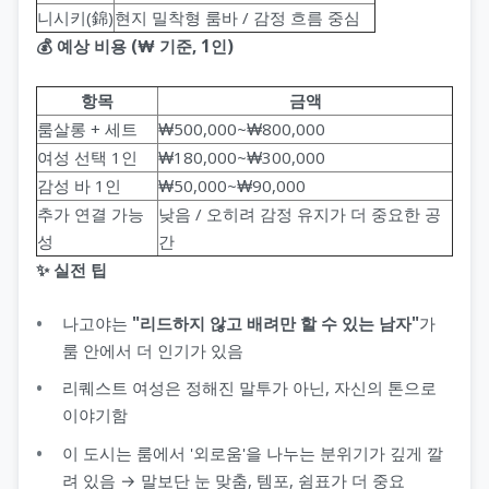
니시키(錦)
현지 밀착형 룸바 / 감정 흐름 중심
💰 예상 비용 (₩ 기준, 1인)
항목
금액
룸살롱 + 세트
₩500,000~₩800,000
여성 선택 1인
₩180,000~₩300,000
감성 바 1인
₩50,000~₩90,000
추가 연결 가능
낮음 / 오히려 감정 유지가 더 중요한 공
성
간
✨ 실전 팁
나고야는
"리드하지 않고 배려만 할 수 있는 남자"
가
룸 안에서 더 인기가 있음
리퀘스트 여성은 정해진 말투가 아닌, 자신의 톤으로
이야기함
이 도시는 룸에서 '외로움'을 나누는 분위기가 깊게 깔
려 있음 → 말보단 눈 맞춤, 템포, 쉼표가 더 중요