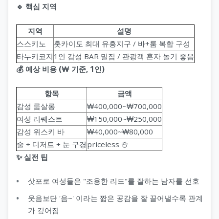
🔹 핵심 지역
지역
설명
스스키노
홋카이도 최대 유흥지구 / 바+룸 복합 구성
타누키코지
1인 감성 BAR 밀집 / 관광객 혼자 놀기 좋음
💰 예상 비용 (₩ 기준, 1인)
항목
금액
감성 룸살롱
₩400,000~₩700,000
여성 리퀘스트
₩150,000~₩250,000
감성 위스키 바
₩40,000~₩80,000
술 + 디저트 + 눈 구경
priceless ☃️
✨ 실전 팁
삿포로 여성들은 "조용한 리드"를 잘하는 남자를 선호
웃음보단 '음~' 이라는 짧은 공감을 잘 끌어낼수록 관계
가 깊어짐