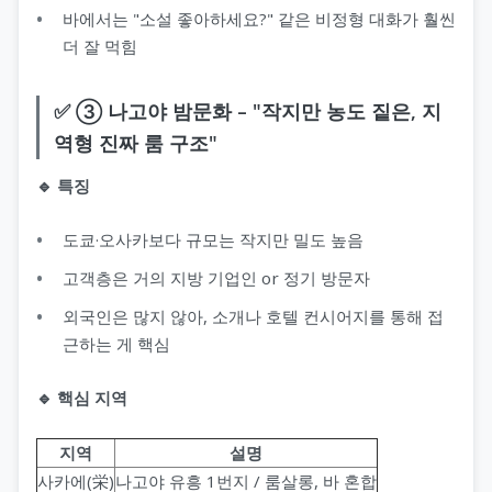
바에서는 "소설 좋아하세요?" 같은 비정형 대화가 훨씬
더 잘 먹힘
✅ ③ 나고야 밤문화 – "작지만 농도 짙은, 지
역형 진짜 룸 구조"
🔹 특징
도쿄·오사카보다 규모는 작지만 밀도 높음
고객층은 거의 지방 기업인 or 정기 방문자
외국인은 많지 않아, 소개나 호텔 컨시어지를 통해 접
근하는 게 핵심
🔹 핵심 지역
지역
설명
사카에(栄)
나고야 유흥 1번지 / 룸살롱, 바 혼합