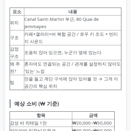
요소
내용
Canal Saint-Martin 부근, 80 Quai de
위치
Jemmapes
카페+갤러리+바 복합 공간 / 로우 키 조도 + 빈티
구조
지 사운드
감정
조용히 앉아 있으면, 누군가 옆에 앉는다
구조
왜 추
혼자여도 연결되는 공간 / 관계를 설정하지 않아도
천?
'있는' 느낌
잔을 들고 계단 구석에 앉아 있어볼 것 → 그게 이
팁
공간의 핵심 위치
예상 소비 (₩ 기준)
항목
금액
감성 바 칵테일 1잔
₩20,000~₩30,000
라이브바 입장+1드링크
₩40,000~₩60,000