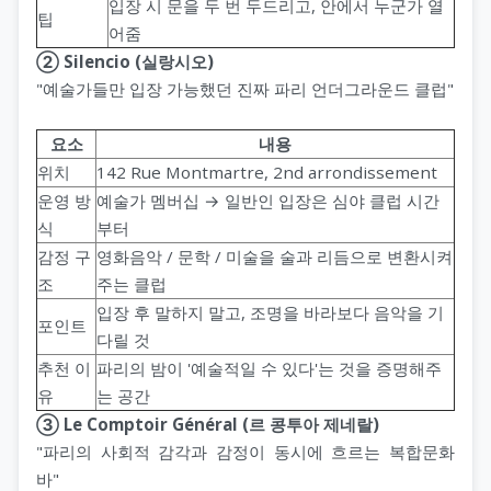
입장 시 문을 두 번 두드리고, 안에서 누군가 열
팁
어줌
② Silencio (실랑시오)
"예술가들만 입장 가능했던 진짜 파리 언더그라운드 클럽"
요소
내용
위치
142 Rue Montmartre, 2nd arrondissement
운영 방
예술가 멤버십 → 일반인 입장은 심야 클럽 시간
식
부터
감정 구
영화음악 / 문학 / 미술을 술과 리듬으로 변환시켜
조
주는 클럽
입장 후 말하지 말고, 조명을 바라보다 음악을 기
포인트
다릴 것
추천 이
파리의 밤이 '예술적일 수 있다'는 것을 증명해주
유
는 공간
③ Le Comptoir Général (르 콩투아 제네랄)
"파리의 사회적 감각과 감정이 동시에 흐르는 복합문화
바"