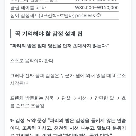
클럽 테이블 or 바
₩80,000~₩150,000
심야 감정세트(바+산책+호텔바)
priceless 😌
꼭 기억해야 할 감정 설계 팁
"파리의 밤은 절대 당신을 먼저 초대하지 않는다."
스스로 움직여야 한다
그러나 진짜 술과 감정은 누군가 옆에 와서 앉을 때 비로소
시작된다
프렌치 밤문화는 침묵 → 관찰 → 시선 → 간단한 말 → 흐
름 순으로 조율됨
✨ 감성 요약 문장 "파리의 밤은 감정을 들키지 않는 연습
이다. 조용히 마시고, 천천히 시선 나누고, 말보다 분위기
로 기억되는 밤. 이건 그냥 '가야만 하는 공간'이다."