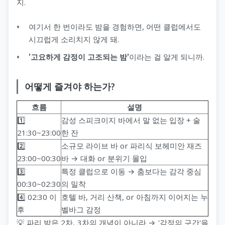
지.
여기서 한 번이라도 밤을 경험하면, 어떤 클럽에서도
시끄럽게 소리치지 않게 돼.
'고요하게 감정이 고조되는 밤'
이라는 걸 알게 되니까.
어떻게 즐겨야 하는가?
흐름
설명
1️⃣
감성 스피크이지 바에서 말 없는 입장 + 술
21:30~23:00
한 잔
2️⃣
소규모 라이브 바 or 파리식 보헤미안 재즈
23:00~00:30
바 → 대화 or 분위기 몰입
3️⃣
특정 클럽으로 이동 → 춤보다는 감각 중심
00:30~02:30
의 밀착
4️⃣ 02:30 이
호텔 바, 거리 산책, or 아침까지 이어지는 누
후
벨바그 감정
💡 파리 밤은 2차, 3차의 개념이 아니라 → '감정의 구간'을