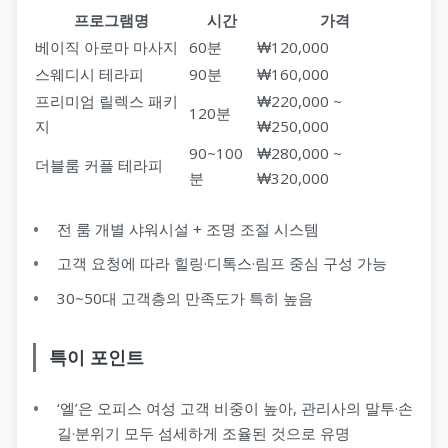
프로그램명
시간
가격
베이직 아로마 마사지
60분
₩120,000
스웨디시 테라피
90분
₩160,000
프리미엄 릴렉스 패키
₩220,000 ~
120분
지
₩250,000
90~100
₩280,000 ~
더블룸 커플 테라피
분
₩320,000
전 룸 개별 샤워시설 + 조명 조절 시스템
고객 요청에 따라 힐링·디톡스·림프 중심 구성 가능
30~50대 고객층의 만족도가 특히 높음
특이 포인트
‘엘’은 오피스 여성 고객 비중이 높아, 관리사의 말투·손
길·분위기 모두 섬세하게 조율된 것으로 유명