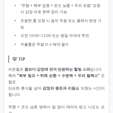
“무향 + 복부 집중 + 온도 낮춤 + 두피 포함” 요청
시 감정 피로 완벽 정리 가능
조용한 룸 요청 시 음악 무음 또는 클래식 변경 가
능
오전 10:00~12:00 또는 평일 저녁대 추천
커플룸은 주말 D-2 예약 필수
💡 TIP
라온힐은
몸보다 감정에 먼저 반응하는 힐링 스파
입니다.
특히
“복부 림프 + 하체 순환 + 수분팩 + 두피 릴렉스”
조
합은
단순한 휴식을 넘어
감정의 평온과 리듬
을 되찾는 시간이
됩니다.
무향 + 조도 낮춘 방에서 말 없이 테라피 받고 나오는 순
간,