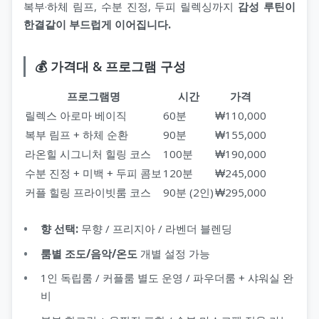
복부·하체 림프, 수분 진정, 두피 릴렉싱까지
감성 루틴이
한결같이 부드럽게 이어집니다.
💰 가격대 & 프로그램 구성
프로그램명
시간
가격
릴렉스 아로마 베이직
60분
₩110,000
복부 림프 + 하체 순환
90분
₩155,000
라온힐 시그니처 힐링 코스
100분
₩190,000
수분 진정 + 미백 + 두피 콤보
120분
₩245,000
커플 힐링 프라이빗룸 코스
90분 (2인)
₩295,000
향 선택:
무향 / 프리지아 / 라벤더 블렌딩
룸별 조도/음악/온도
개별 설정 가능
1인 독립룸 / 커플룸 별도 운영 / 파우더룸 + 샤워실 완
비