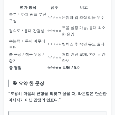
평가 항목
점수
비고
복부 + 하체 림프 루틴
⭐⭐⭐⭐⭐
온찜과 압 조절 리듬 우수
구성
무음 설정 가능, 응대 최소
정숙도 / 응대 간결성
⭐⭐⭐⭐⭐
화 운영
수분팩 + 두피 마무리
⭐⭐⭐⭐⭐
릴렉스 후 숙면 유도 효과
루틴
룸 구성 / 침구 위생 /
매회 린넨 교체, 환기 시간
⭐⭐⭐⭐⭐
환기
확보
총 평점
⭐⭐⭐⭐⭐ 4.96 / 5.0
🎯 요약 한 문장
“조용히 마음의 균형을 되찾고 싶을 때, 라온힐은 단순한
마사지가 아닌 감정의 쉼표다.”