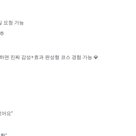
일 요청 가능
강추
청하면 진짜 감성+효과 완성형 코스 경험 가능 💎
었어요”
확”