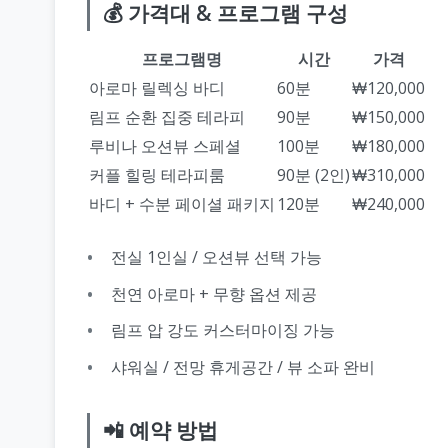
💰 가격대 & 프로그램 구성
프로그램명
시간
가격
아로마 릴렉싱 바디
60분
₩120,000
림프 순환 집중 테라피
90분
₩150,000
루비나 오션뷰 스페셜
100분
₩180,000
커플 힐링 테라피룸
90분 (2인)
₩310,000
바디 + 수분 페이셜 패키지
120분
₩240,000
전실 1인실 / 오션뷰 선택 가능
천연 아로마 + 무향 옵션 제공
림프 압 강도 커스터마이징 가능
샤워실 / 전망 휴게공간 / 뷰 소파 완비
📲 예약 방법