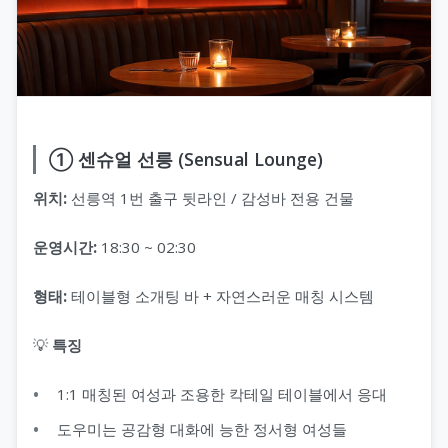
① 센슈얼 선릉 (Sensual Lounge)
위치:
선릉역 1번 출구 뒷라인 / 감성바 전용 건물
운영시간:
18:30 ~ 02:30
형태:
테이블형 소개팅 바 + 자연스러운 매칭 시스템
💡
특징
1:1 매칭된 여성과 조용한 칵테일 테이블에서 응대
도우미는 공감형 대화에 능한 정서형 여성들