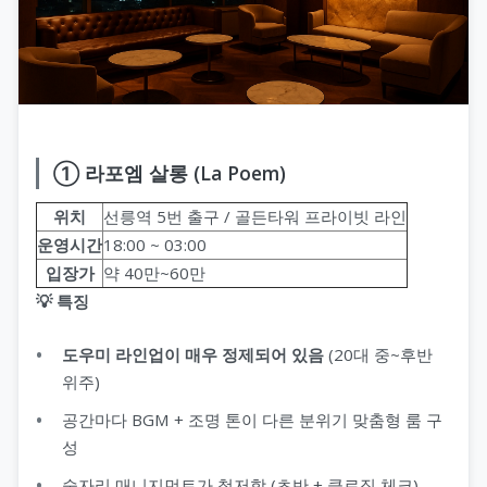
① 라포엠 살롱 (La Poem)
위치
선릉역 5번 출구 / 골든타워 프라이빗 라인
운영시간
18:00 ~ 03:00
입장가
약 40만~60만
💡 특징
도우미 라인업이 매우 정제되어 있음
(20대 중~후반
위주)
공간마다 BGM + 조명 톤이 다른 분위기 맞춤형 룸 구
성
술자리 매니지먼트가 철저함 (초반 + 클로징 체크)