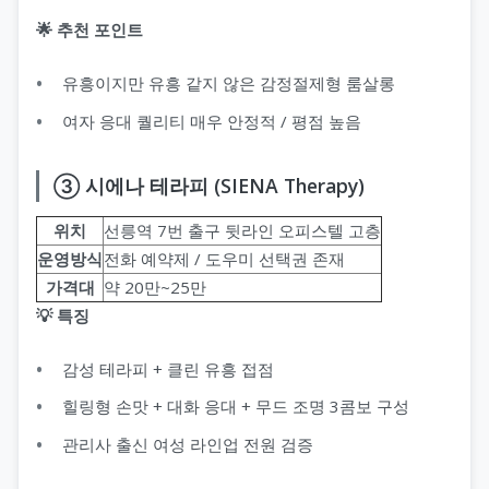
🌟 추천 포인트
유흥이지만 유흥 같지 않은 감정절제형 룸살롱
여자 응대 퀄리티 매우 안정적 / 평점 높음
③ 시에나 테라피 (SIENA Therapy)
위치
선릉역 7번 출구 뒷라인 오피스텔 고층
운영방식
전화 예약제 / 도우미 선택권 존재
가격대
약 20만~25만
💡 특징
감성 테라피 + 클린 유흥 접점
힐링형 손맛 + 대화 응대 + 무드 조명 3콤보 구성
관리사 출신 여성 라인업 전원 검증