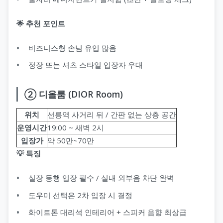
🌟 추천 포인트
비즈니스형 손님 유입 많음
정장 또는 셔츠 스타일 입장자 우대
② 디올룸 (DIOR Room)
위치
선릉역 사거리 뒤 / 간판 없는 상층 공간
운영시간
19:00 ~ 새벽 2시
입장가
약 50만~70만
💡 특징
실장 동행 입장 필수 / 실내 외부음 차단 완벽
도우미 선택은 2차 입장 시 결정
화이트톤 대리석 인테리어 + 스피커 음향 최상급