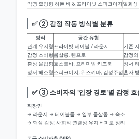
익명 힐링형 히든 바 & 프라이빗 스피크이지
일회성 
✅ ② 감정 작동 방식별 분류
방식
공간 유형
관계 유지형
프라이빗 테이블 / 라운지
기존 지
감정 소비형
룸살롱, 텐프로
감정의 
환상 몰입형
호스트바, 프리미엄 키즈룸
정서 리
정서 해소형
스피크이지, 위스키바, 감성주점
혼자 방
✅ ③ 소비자의 '입장 경로'별 감정 흐
직장인
→ 라운지 → 테이블룸 → 일부 룸살롱 → 숙소
→ 핵심 감정: 사회적 연결성 유지 + 피로 정리
고급 소비자층 (VIP)