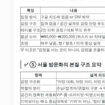
특징
내용
입장 방식
구글 지도에 없음 or DM 예약
감정 구조
접객 없음 / 공간 설계로 감정 안정 유도
테이블 구조
2인 이하 권장 / 대화 무드 위주
평균 소비
₩80,000~₩200,000 (위스키 or 칵테일
조명
매우 낮음, 향 / 향초 / 미각 중심 설계
💡 이곳은 "감정을 사는 곳이 아니라, 감정을 조율하
✅ ⑤ 서울 밤문화의 본질 구조 요약
항목
설계 의
감정 구조화
"어떤 대화, 어떤 거리, 어떤
역할의 분리
손님/접객자/관찰자 구분 → 
공간의 명확한 계층화
VIP-룸-프라이빗-익명소비
기억보다는 해소 중심
대체로 '기억'이 아닌, '정리'