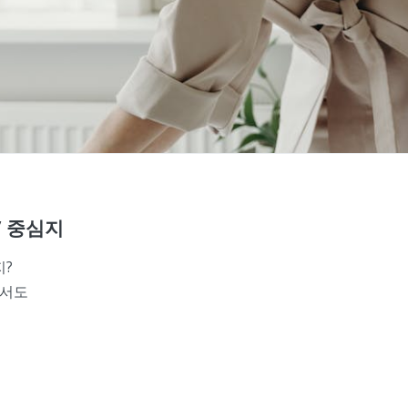
’ 중심지
지?
면서도