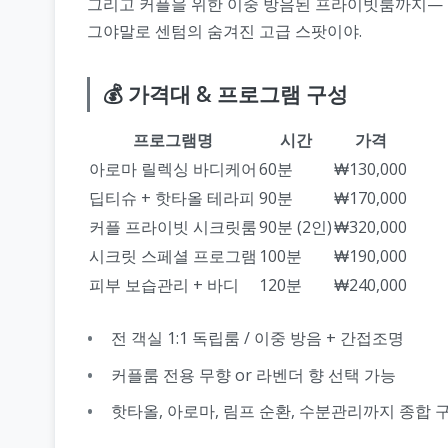
그리고 커플을 위한 이중 방음된 프라이빗룸까지—
그야말로 센텀의 숨겨진 고급 스팟이야.
💰 가격대 & 프로그램 구성
프로그램명
시간
가격
아로마 릴렉싱 바디케어
60분
₩130,000
딥티슈 + 핫타올 테라피
90분
₩170,000
커플 프라이빗 시크릿룸
90분 (2인)
₩320,000
시크릿 스페셜 프로그램
100분
₩190,000
피부 보습관리 + 바디
120분
₩240,000
전 객실 1:1 독립룸 / 이중 방음 + 간접조명
커플룸 전용 무향 or 라벤더 향 선택 가능
핫타올, 아로마, 림프 순환, 수분관리까지 종합 