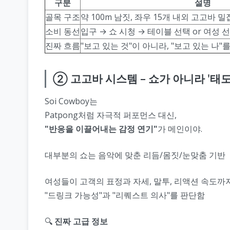
구분
설명
골목 구조
약 100m 남짓, 좌우 15개 내외 고고바 밀
소비 동선
입구 → 쇼 시청 → 테이블 선택 or 여성 선
진짜 흐름
"보고 있는 것"이 아니라, "보고 있는 나"
② 고고바 시스템 – 쇼가 아니라 '태도
Soi Cowboy는
Patpong처럼 자극적 퍼포먼스 대신,
"반응을 이끌어내는 감정 연기"
가 메인이야.
대부분의 쇼는 음악에 맞춘 리듬/몸짓/눈맞춤 기반
여성들이 고객의 표정과 자세, 말투, 리액션 속도까
"드링크 가능성"과 "리퀘스트 의사"를 판단함
🔍
진짜 고급 정보