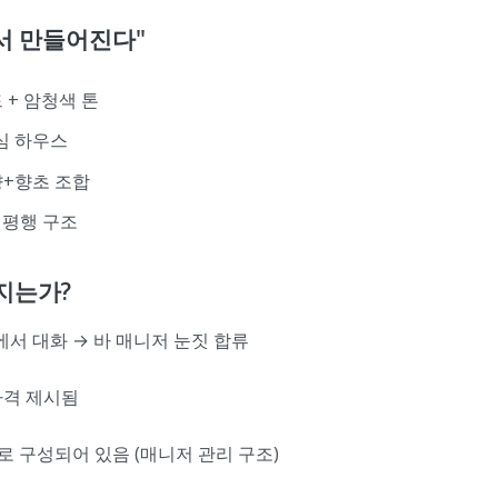
에서 만들어진다"
 + 암청색 톤
심 하우스
향+향초 조합
 평행 구조
지는가?
에서 대화 → 바 매니저 눈짓 합류
가격 제시됨
로 구성되어 있음 (매니저 관리 구조)