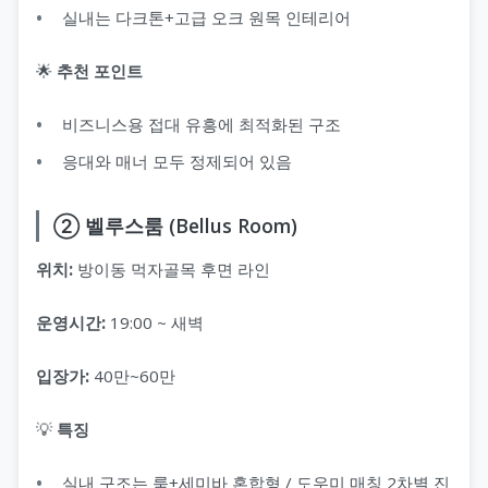
실내는 다크톤+고급 오크 원목 인테리어
🌟
추천 포인트
비즈니스용 접대 유흥에 최적화된 구조
응대와 매너 모두 정제되어 있음
② 벨루스룸 (Bellus Room)
위치:
방이동 먹자골목 후면 라인
운영시간:
19:00 ~ 새벽
입장가:
40만~60만
💡
특징
실내 구조는 룸+세미바 혼합형 / 도우미 매칭 2차별 진