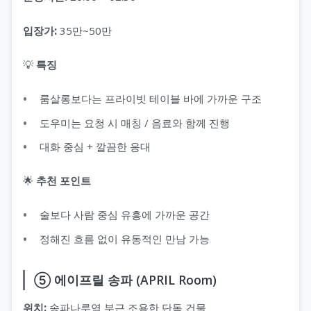
입장가:
35만~50만
💡
특징
룸살롱보다는 프라이빗 테이블 바에 가까운 구조
도우미는 요청 시 매칭 / 음료와 함께 진행
대화 중심 + 깔끔한 응대
🌟
추천 포인트
술보다 사람 중심 유흥에 가까운 공간
정해진 흐름 없이 유동적인 만남 가능
⑤ 에이프릴 송파 (APRIL Room)
위치:
송파나루역 부근 조용한 단독 건물