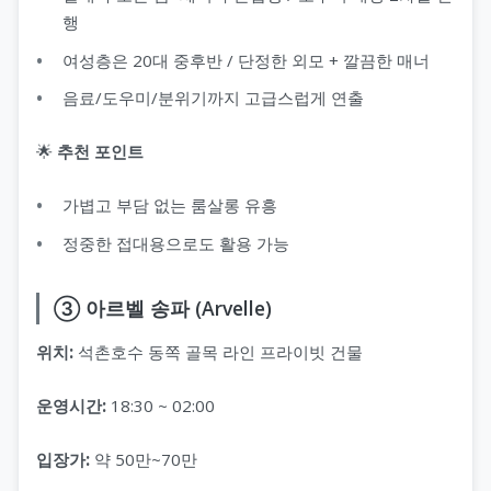
행
여성층은 20대 중후반 / 단정한 외모 + 깔끔한 매너
음료/도우미/분위기까지 고급스럽게 연출
🌟
추천 포인트
가볍고 부담 없는 룸살롱 유흥
정중한 접대용으로도 활용 가능
③ 아르벨 송파 (Arvelle)
위치:
석촌호수 동쪽 골목 라인 프라이빗 건물
운영시간:
18:30 ~ 02:00
입장가:
약 50만~70만