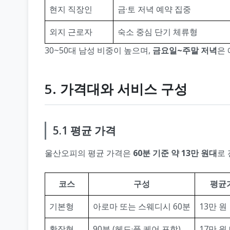
현지 직장인
금·토 저녁 예약 집중
외지 근로자
숙소 중심 단기 체류형
30~50대 남성 비중이 높으며,
금요일~주말 저녁
은 
5. 가격대와 서비스 구성
5.1 평균 가격
울산오피의 평균 가격은
60분 기준 약 13만 원대
로 
코스
구성
평균
기본형
아로마 또는 스웨디시 60분
13만 원
확장형
90분 (헤드·풋 케어 포함)
17만 원