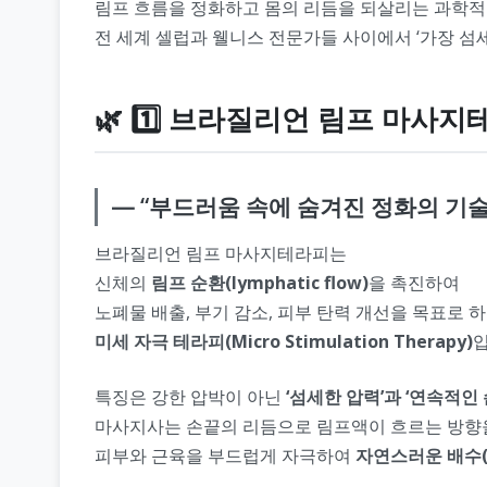
림프 흐름을 정화하고 몸의 리듬을 되살리는 과학
전 세계 셀럽과 웰니스 전문가들 사이에서 ‘가장 섬
🌿 1️⃣ 브라질리언 림프 마사
― “부드러움 속에 숨겨진 정화의 기술
브라질리언 림프 마사지테라피는
신체의
림프 순환(lymphatic flow)
을 촉진하여
노폐물 배출, 부기 감소, 피부 탄력 개선을 목표로 
미세 자극 테라피(Micro Stimulation Therapy)
입
특징은 강한 압박이 아닌
‘섬세한 압력’과 ‘연속적인 
마사지사는 손끝의 리듬으로 림프액이 흐르는 방향
피부와 근육을 부드럽게 자극하여
자연스러운 배수(dr