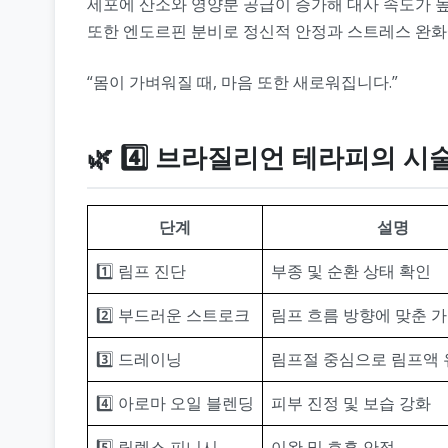
세포에 산소와 영양분 공급이 증가해 대사 속도가 
또한 엔도르핀 분비로 정신적 안정과 스트레스 완화
“몸이 가벼워질 때, 마음 또한 새로워집니다.”
🌿 4️⃣ 브라질리언 테라피의 시
단계
설명
1️⃣ 림프 진단
부종 및 순환 상태 확인
2️⃣ 부드러운 스트로크
림프 흐름 방향에 맞춘 
3️⃣ 드레이닝
림프절 중심으로 림프액 
4️⃣ 아로마 오일 블렌딩
피부 진정 및 보습 강화
5️⃣ 릴렉스 피니시
이완 및 호흡 안정