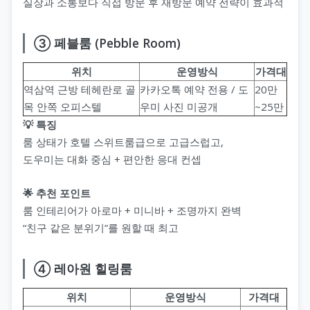
실장과 소통보다 직접 방문 후 재방문 예약 전략이 효과적
③ 페블룸 (Pebble Room)
위치
운영방식
가격대
역삼역 근방 테헤란로 골
카카오톡 예약 전용 / 도
20만
목 안쪽 오피스텔
우미 사진 미공개
~25만
💡 특징
룸 상태가 호텔 스위트룸급으로 고급스럽고,
도우미는 대화 중심 + 편안한 응대 컨셉
🌟 추천 포인트
룸 인테리어가 아로마 + 미니바 + 조명까지 완벽
“친구 같은 분위기”를 원할 때 최고
④ 레아원 힐링룸
위치
운영방식
가격대