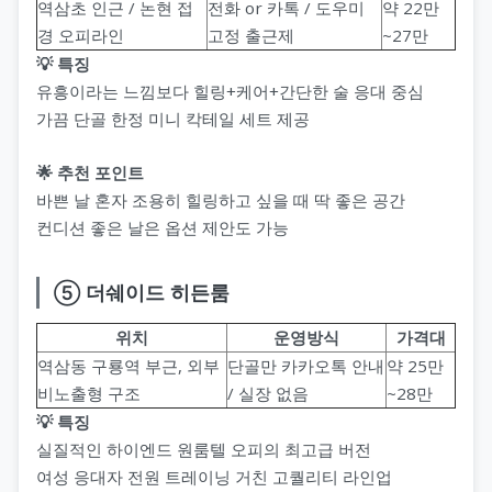
역삼초 인근 / 논현 접
전화 or 카톡 / 도우미
약 22만
경 오피라인
고정 출근제
~27만
💡 특징
유흥이라는 느낌보다 힐링+케어+간단한 술 응대 중심
가끔 단골 한정 미니 칵테일 세트 제공
🌟 추천 포인트
바쁜 날 혼자 조용히 힐링하고 싶을 때 딱 좋은 공간
컨디션 좋은 날은 옵션 제안도 가능
⑤ 더쉐이드 히든룸
위치
운영방식
가격대
역삼동 구룡역 부근, 외부
단골만 카카오톡 안내
약 25만
비노출형 구조
/ 실장 없음
~28만
💡 특징
실질적인 하이엔드 원룸텔 오피의 최고급 버전
여성 응대자 전원 트레이닝 거친 고퀄리티 라인업