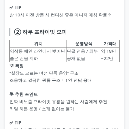
✅ TIP
밤 10시 이전 방문 시 컨디션 좋은 매니저 매칭 확률↑
② 하루 프라이빗 오피
위치
운영방식
가격대
역삼동 메인 라인에서 벗어난
단골 전용 / 외부
약 18만
숨은 건물 지하
공개 없음
~22만
💡 특징
“실장도 모르는 여성 단독 운영” 구조
조용하고 깔끔한 원룸 구조 + 1인 전담 응대
🌟 추천 포인트
진짜 비노출 프라이빗 유흥을 원하는 사람에게 추천
리얼 히든 운영 / 소개 없이는 불가
✅ TIP