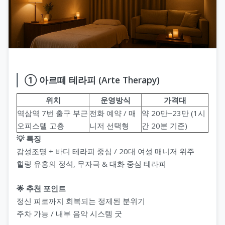
① 아르떼 테라피 (Arte Therapy)
위치
운영방식
가격대
역삼역 7번 출구 부근
전화 예약 / 매
약 20만~23만 (1시
오피스텔 고층
니저 선택형
간 20분 기준)
💡 특징
감성조명 + 바디 테라피 중심 / 20대 여성 매니저 위주
힐링 유흥의 정석, 무자극 & 대화 중심 테라피
🌟 추천 포인트
정신 피로까지 회복되는 정제된 분위기
주차 가능 / 내부 음악 시스템 굿